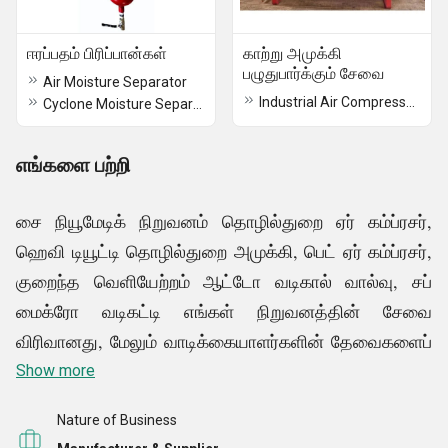
ஈரப்பதம் பிரிப்பான்கள்
காற்று அமுக்கி
பழுதுபார்க்கும் சேவை
Air Moisture Separator
Industrial Air Compressor Repair Service
Cyclone Moisture Separator
எங்களை பற்றி
சை நியூமேடிக் நிறுவனம் தொழில்துறை ஏர் கம்ப்ரசர்,
ஹெவி டியூட்டி தொழில்துறை அமுக்கி, பெட் ஏர் கம்ப்ரசர்,
குறைந்த வெளியேற்றம் ஆட்டோ வடிகால் வால்வு, சப்
மைக்ரோ வடிகட்டி எங்கள் நிறுவனத்தின் சேவை
விரிவானது, மேலும் வாடிக்கையாளர்களின் தேவைகளைப்
பூர்த்தி செய்ய எங்கள் தயாரிப்புகள் சமீபத்திய அதிநவீன
Show more
தொழில்நுட்பத்தைப் பயன்படுத்தி தயாரிக்கப்படுகின்றன.
Nature of Business
பரந்த அளவிலான தயாரிப்புகள் புகழ்பெற்ற