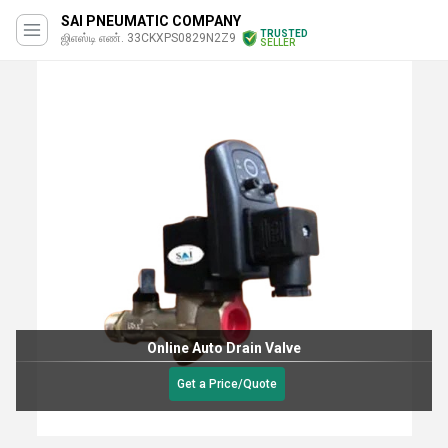
SAI PNEUMATIC COMPANY
TRUSTED
ஜிஎஸ்டி எண். 33CKXPS0829N2Z9
SELLER
Online Auto Drain Valve
Get a Price/Quote