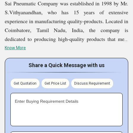
Sai Pneumatic Company was established in 1998 by Mr.
பராமரிப்புடன் நீடித்த சேவை வாழ்க்கையைக்
S.Vithyanandhan, who has 15 years of extensive
கொண்டுள்ளது. அனைத்து நடவடிக்கைகளின்
experience in manufacturing quality-products. Located in
மென்மையான மற்றும் திறமையான செயல்பாட்டை உறுதி
Coimbatore, Tamil Nadu, India, the company is
செய்வதற்காக எங்கள் உள்கட்டமைப்பு வசதி வெவ்வேறு
dedicated to producing high-quality products that meet
துறைகளாக திறம்பட பிரிக்கப்பட்டுள்ளது
.
global standards. Our expertise lies in the manufacturing
Know More
and supply of High Pressure Air Receiver Tank, Heavy
தரத்திற்கான எங்கள் அர்ப்ப
ணிப்பு
Duty Industrial Compressor, Pet Air Compressor, Low
Share a Quick Message with us
Discharge Auto Drain Valve, Sub Micro Filter, and more.
எங்கள் வாடிக்கையாளர்களின் எதிர்பார்ப்புகளை பூர்த்தி
We prioritize the quality of our product range, closely
செய்வது மட்டுமல்லாமல், மீறும் சிறந்த தயாரிப்புகளை
Get Quotation
Get Price List
Discuss Requirement
monitoring industry developments to incorporate new
தயாரிக்க நாங்கள் முயற்சிக்கிறோம், இவை அனைத்தும்
technologies and meet diverse customer needs. Our
எங்கள் செயல்முறைகளை தொடர்ந்து
Enter Buying Requirement Details
operations are carried out with unparalleled proficiency
மேம்படுத்துகின்றன. எங்கள் தயாரிப்புகளின் தரம்
for maximum convenience.
அவற்றின் வெற்றிக்கு முக்கியமானது, ஏனெனில் இது
எங்கள் செயல்பாடுகளின் மூலக்கல்லாகும். சர்வதேச